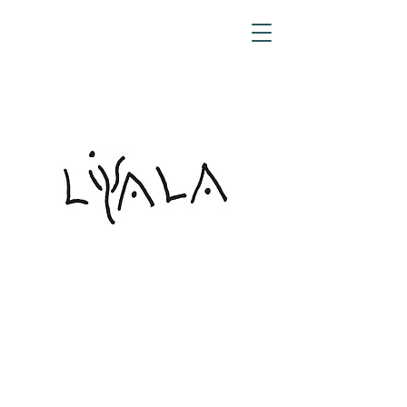
LIALA
Saponi naturali
fatti a mano
dalla Valle
Maggia